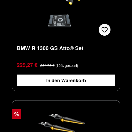
BMW R 1300 GS Atto® Set
Verkaufspreis:
Regulärer Preis:
229,27 €
254,75 €
(10% gespart)
In den Warenkorb
%