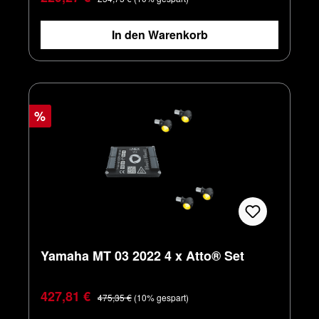
In den Warenkorb
%
Yamaha MT 03 2022 4 x Atto® Set
Verkaufspreis:
Regulärer Preis:
427,81 €
475,35 €
(10% gespart)