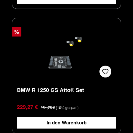
%
BMW R 1250 GS Atto® Set
Verkaufspreis:
Regulärer Preis:
229,27 €
254,75 €
(10% gespart)
In den Warenkorb