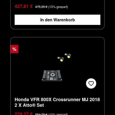
Verkaufspreis:
Regulärer Preis:
427,81 €
475,35 €
(10% gespart)
In den Warenkorb
%
Honda VFR 800X Crossrunner MJ 2018
2 X Atto® Set
Verkaufspreis:
Regulärer Preis:
229,27 €
254,75 €
(10% gespart)