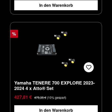
In den Warenkorb
%
Yamaha TENERE 700 EXPLORE 2023-
2024 4 x Atto® Set
Verkaufspreis:
Regulärer Preis:
427,81 €
475,35 €
(10% gespart)
In den Warenkorb