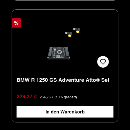
%
BMW R 1250 GS Adventure Atto® Set
Verkaufspreis:
Regulärer Preis:
229,27 €
254,75 €
(10% gespart)
In den Warenkorb