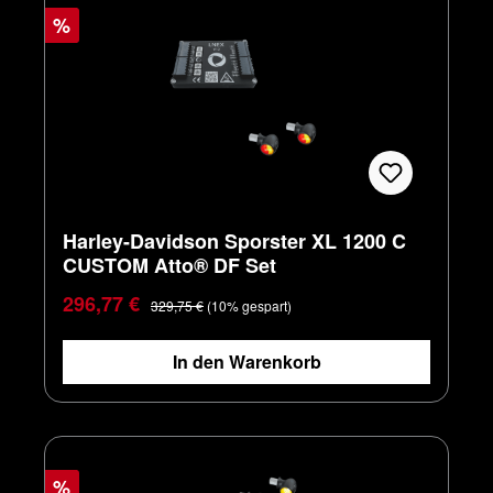
%
Harley-Davidson Sporster XL 1200 C
CUSTOM Atto® DF Set
Verkaufspreis:
Regulärer Preis:
296,77 €
329,75 €
(10% gespart)
In den Warenkorb
%