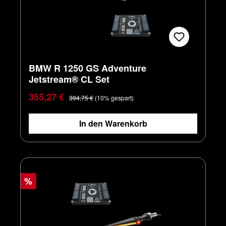
BMW R 1250 GS Adventure
Jetstream® CL Set
Verkaufspreis:
Regulärer Preis:
355,27 €
394,75 €
(10% gespart)
In den Warenkorb
%