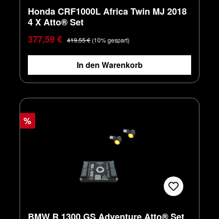
Honda CRF1000L Africa Twin MJ 2018
4 X Atto® Set
Verkaufspreis:
Regulärer Preis:
377,59 €
419,55 €
(10% gespart)
In den Warenkorb
%
BMW R 1300 GS Adventure Atto® Set