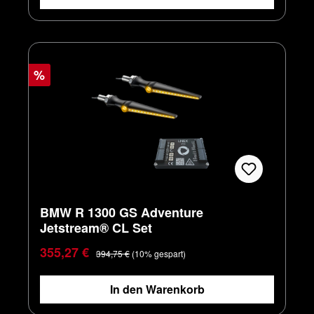
%
BMW R 1300 GS Adventure
Jetstream® CL Set
Verkaufspreis:
Regulärer Preis:
355,27 €
394,75 €
(10% gespart)
In den Warenkorb