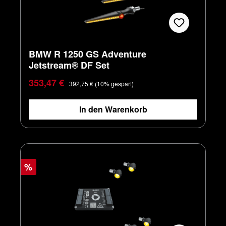
BMW R 1250 GS Adventure
Jetstream® DF Set
Verkaufspreis:
Regulärer Preis:
353,47 €
392,75 €
(10% gespart)
In den Warenkorb
%