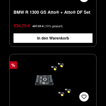
BMW R 1300 GS Atto® + Atto® DF Set
Verkaufspreis:
Regulärer Preis:
438,79 €
487,55 €
(10% gespart)
In den Warenkorb
%