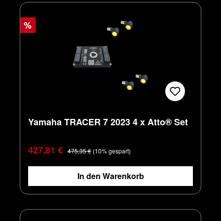
%
Yamaha TRACER 7 2023 4 x Atto® Set
Verkaufspreis:
Regulärer Preis:
427,81 €
475,35 €
(10% gespart)
In den Warenkorb