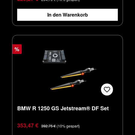
In den Warenkorb
%
BMW R 1250 GS Jetstream® DF Set
Verkaufspreis:
Regulärer Preis:
353,47 €
392,75 €
(10% gespart)