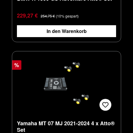
Verkaufspreis:
Regulärer Preis:
229,27 €
254,75 €
(10% gespart)
In den Warenkorb
%
Yamaha MT 07 MJ 2021-2024 4 x Atto®
Set