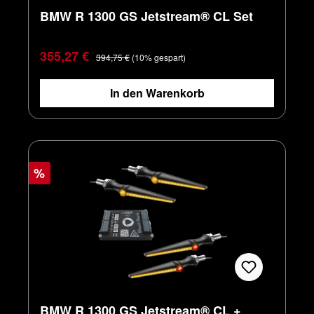
BMW R 1300 GS Jetstream® CL Set
Verkaufspreis:
Regulärer Preis:
355,27 €
394,75 €
(10% gespart)
In den Warenkorb
%
BMW R 1300 GS Jetstream® CL +