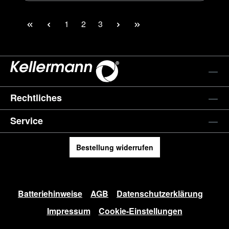
Seite
Seite
Seite
1
2
3
Rechtliches
Service
Bestellung widerrufen
Batteriehinweise
AGB
Datenschutzerklärung
Impressum
Cookie-Einstellungen