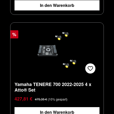
In den Warenkorb
%
Yamaha TENERE 700 2022-2025 4 x
Atto® Set
Verkaufspreis:
Regulärer Preis:
427,81 €
475,35 €
(10% gespart)
In den Warenkorb