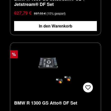
Jetstream® DF Set
Verkaufspreis:
Regulärer Preis:
627,79 €
697,55 €
(10% gespart)
In den Warenkorb
%
BMW R 1300 GS Atto® DF Set