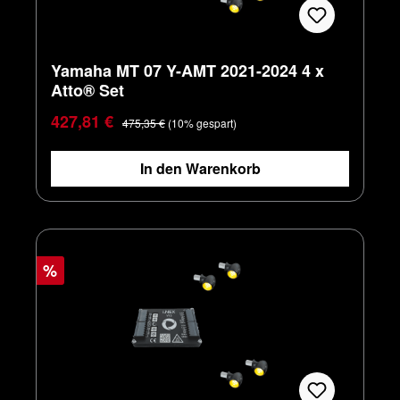
Yamaha MT 07 Y-AMT 2021-2024 4 x
Atto® Set
Verkaufspreis:
Regulärer Preis:
427,81 €
475,35 €
(10% gespart)
In den Warenkorb
%