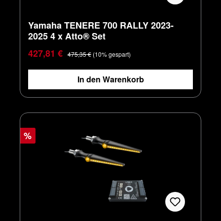
Yamaha TENERE 700 RALLY 2023-
2025 4 x Atto® Set
Verkaufspreis:
Regulärer Preis:
427,81 €
475,35 €
(10% gespart)
In den Warenkorb
%