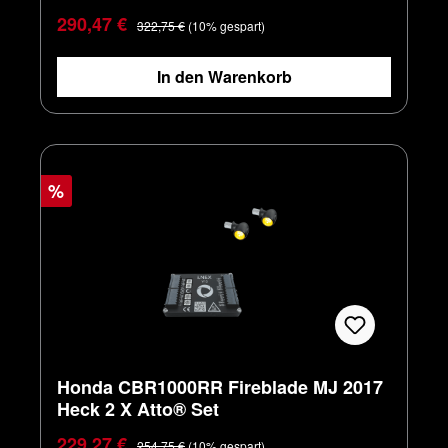
Verkaufspreis:
Regulärer Preis:
290,47 €
322,75 €
(10% gespart)
In den Warenkorb
%
Honda CBR1000RR Fireblade MJ 2017
Heck 2 X Atto® Set
Verkaufspreis:
Regulärer Preis:
229,27 €
254,75 €
(10% gespart)