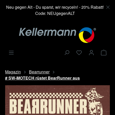
alt springen
Neu gegen Alt - Du sparst, wir recyceln! - 20% Rabatt!
Code: NEUgegenALT
Ware
Magazin
Bearrunner
# SW-MOTECH rüstet BearRunner aus