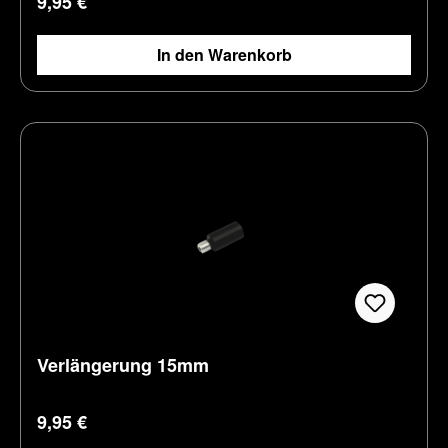
9,95 €
In den Warenkorb
Verlängerung 15mm
Regulärer Preis:
9,95 €