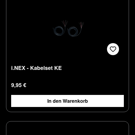
i.NEX - Kabelset KE
Regulärer Preis:
9,95 €
In den Warenkorb