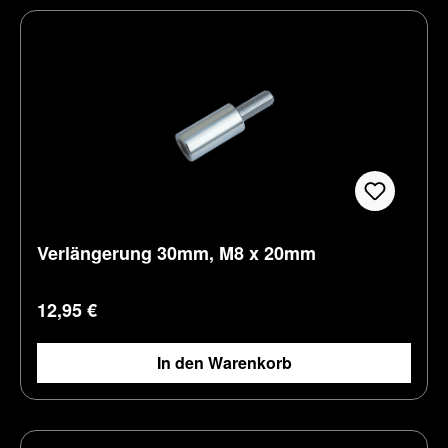
Verlängerung 30mm, M8 x 20mm
Regulärer Preis:
12,95 €
In den Warenkorb