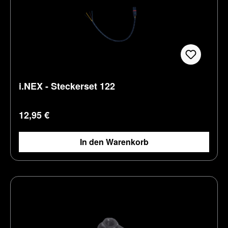
i.NEX - Steckerset 122
Regulärer Preis:
12,95 €
In den Warenkorb