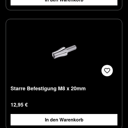
Starre Befestigung M8 x 20mm
Regulärer Preis:
12,95 €
In den Warenkorb