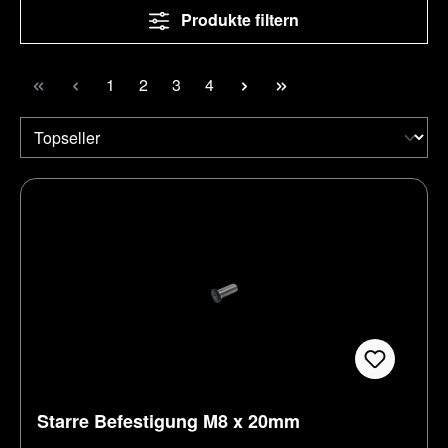
Produkte filtern
Seite
Seite
Seite
Seite
1
2
3
4
Starre Befestigung M8 x 20mm