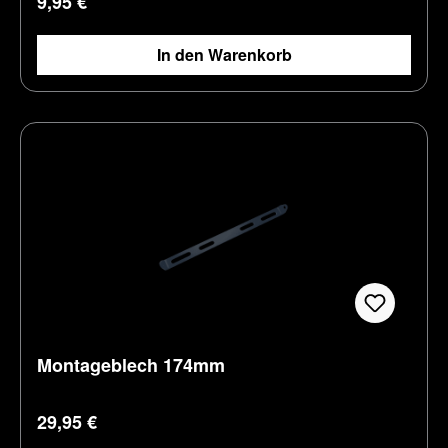
9,95 €
In den Warenkorb
Montageblech 174mm
Regulärer Preis:
29,95 €