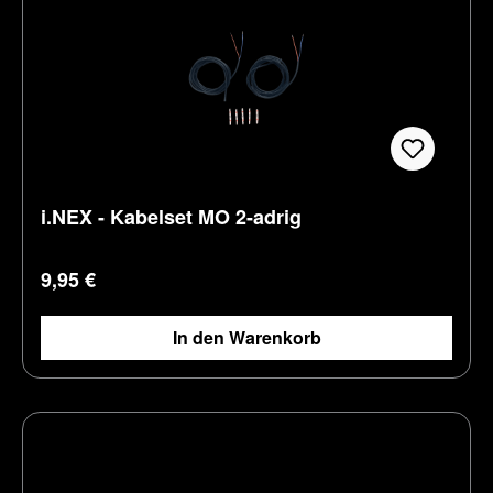
i.NEX - Kabelset MO 2-adrig
Regulärer Preis:
9,95 €
In den Warenkorb