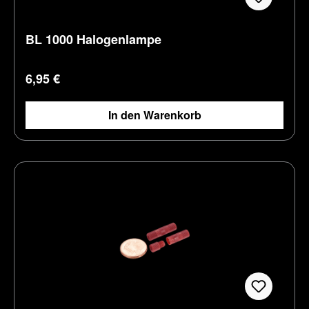
BL 1000 Halogenlampe
Regulärer Preis:
6,95 €
In den Warenkorb