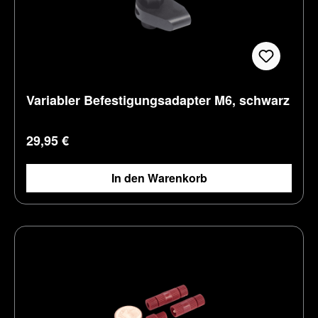
Variabler Befestigungsadapter M6, schwarz
Regulärer Preis:
29,95 €
In den Warenkorb