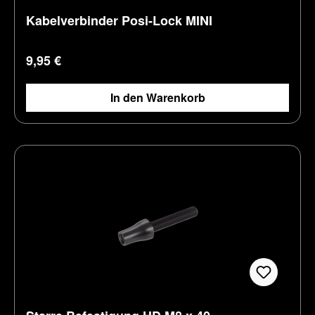
Kabelverbinder Posi-Lock MINI
Regulärer Preis:
9,95 €
In den Warenkorb