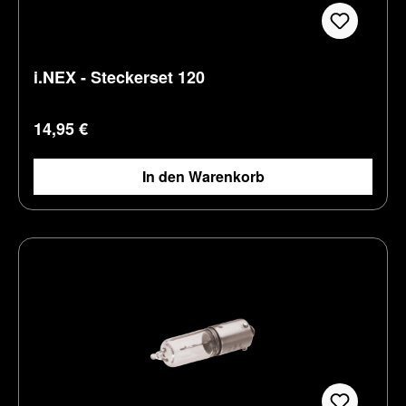
i.NEX - Steckerset 120
Regulärer Preis:
14,95 €
In den Warenkorb