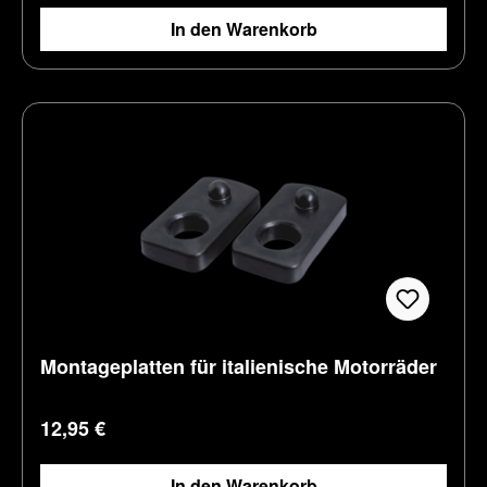
In den Warenkorb
Montageplatten für italienische Motorräder
Regulärer Preis:
12,95 €
In den Warenkorb