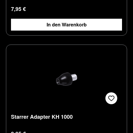
Regulärer Preis:
7,95 €
In den Warenkorb
Starrer Adapter KH 1000
Regulärer Preis: