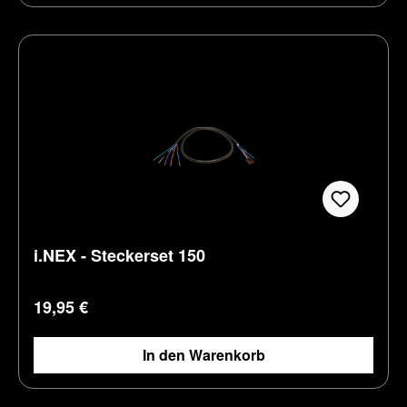
i.NEX - Steckerset 150
Regulärer Preis:
19,95 €
In den Warenkorb