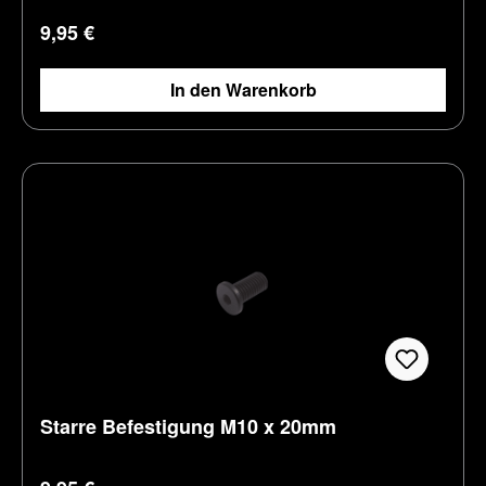
Regulärer Preis:
9,95 €
In den Warenkorb
Starre Befestigung M10 x 20mm
Regulärer Preis: