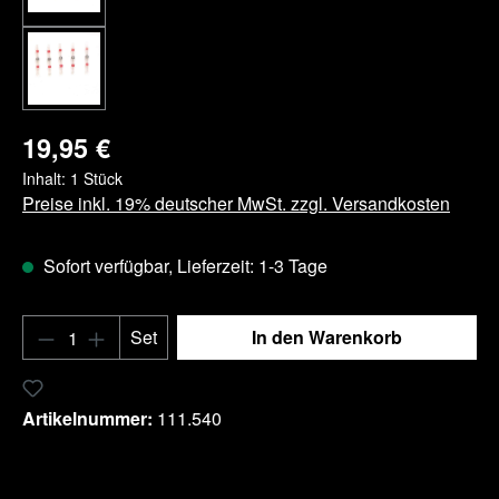
19,95 €
Inhalt:
1 Stück
Preise inkl. 19% deutscher MwSt. zzgl. Versandkosten
Sofort verfügbar, Lieferzeit: 1-3 Tage
Produkt Anzahl: Gib den gewünschten Wert e
Set
In den Warenkorb
Zum Merkzettel hinzufügen
Artikelnummer:
111.540