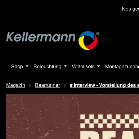
springen
Zur Hauptnavigation springen
Neu geg
Shop
Beleuchtung
Vorteilsets
Montagezubeh
Magazin
Bearrunner
# Interview - Vorstellung de