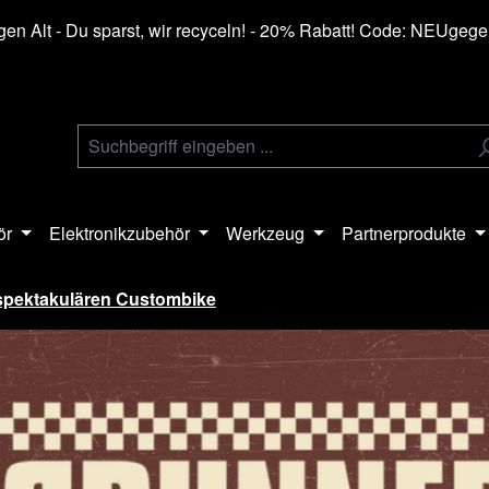
en Alt - Du sparst, wir recyceln! - 20% Rabatt! Code: NEUgeg
ör
Elektronikzubehör
Werkzeug
Partnerprodukte
s spektakulären Custombike