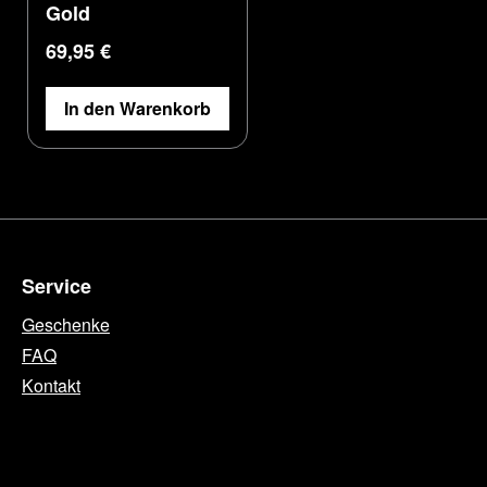
Gold
Regulärer Preis:
69,95 €
In den Warenkorb
Service
Geschenke
FAQ
Kontakt