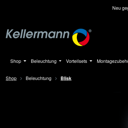
springen
Zur Hauptnavigation springen
Neu geg
Shop
Beleuchtung
Vorteilsets
Montagezubeh
Shop
Beleuchtung
Blisk