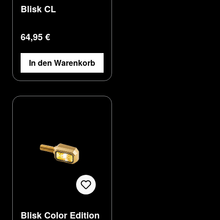
Blisk CL
Regulärer Preis:
64,95 €
In den Warenkorb
Blisk Color Edition