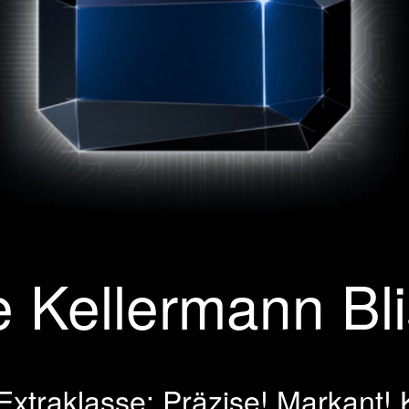
 Kellermann Blis
 Extraklasse: Präzise! Markant!