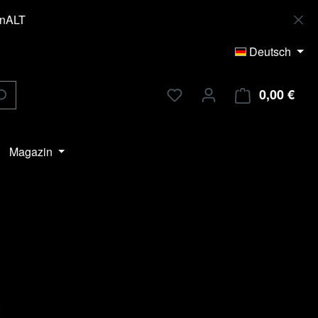
enALT
Deutsch
0,00 €
Ware
Magazin