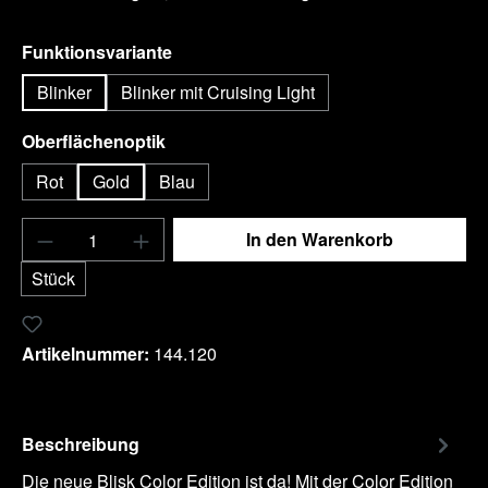
auswählen
Funktionsvariante
Blinker
Blinker mit Cruising Light
auswählen
Oberflächenoptik
Rot
Gold
Blau
Produkt Anzahl: Gib den gewünschten Wert e
In den Warenkorb
Stück
Zum Merkzettel hinzufügen
Artikelnummer:
144.120
Beschreibung
Die neue Blisk Color Edition ist da! Mit der Color Edition