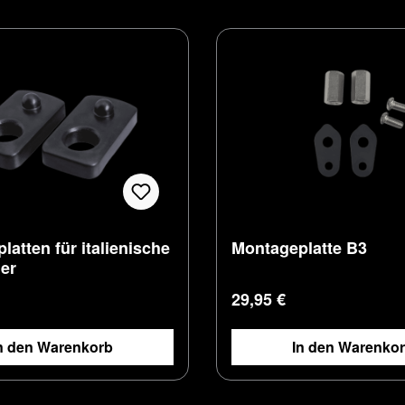
atten für italienische
Montageplatte B3
er
 Preis:
Regulärer Preis:
29,95 €
n den Warenkorb
In den Warenko