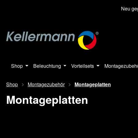
springen
Zur Hauptnavigation springen
Neu geg
Shop
Beleuchtung
Vorteilsets
Montagezubeh
Shop
Montagezubehör
Montageplatten
Montageplatten