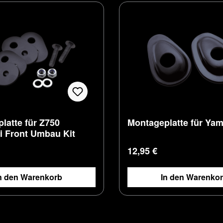
latte für Z750
Montageplatte für Ya
 Front Umbau Kit
 Preis:
Regulärer Preis:
12,95 €
n den Warenkorb
In den Warenko