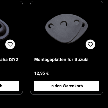
maha ISY2
Montageplatten für Suzuki
Regulärer Preis:
12,95 €
rb
In den Warenkorb