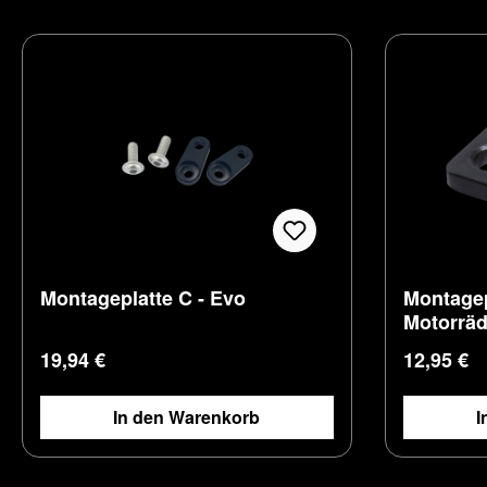
Montageplatte C - Evo
Montagepl
Motorräd
Regulärer Preis:
Regulärer
19,94 €
12,95 €
In den Warenkorb
I