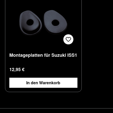
Montageplatten für Suzuki ISS1
Regulärer Preis:
12,95 €
In den Warenkorb