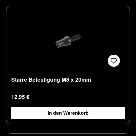
Starre Befestigung M8 x 20mm
Regulärer Preis:
12,95 €
In den Warenkorb