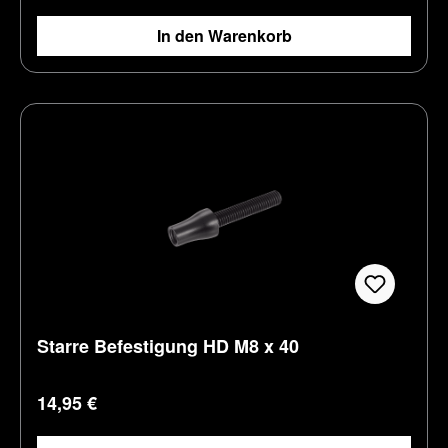
In den Warenkorb
Starre Befestigung HD M8 x 40
Regulärer Preis:
14,95 €