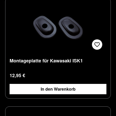
Montageplatte für Kawasaki ISK1
Regulärer Preis:
12,95 €
In den Warenkorb