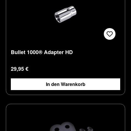
Bullet 1000® Adapter HD
Regulärer Preis:
29,95 €
In den Warenkorb