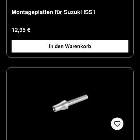
Montageplatten für Suzuki ISS1
Regulärer Preis:
12,95 €
In den Warenkorb