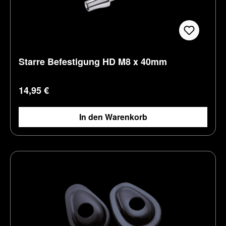
Starre Befestigung HD M8 x 40mm
Regulärer Preis:
14,95 €
In den Warenkorb