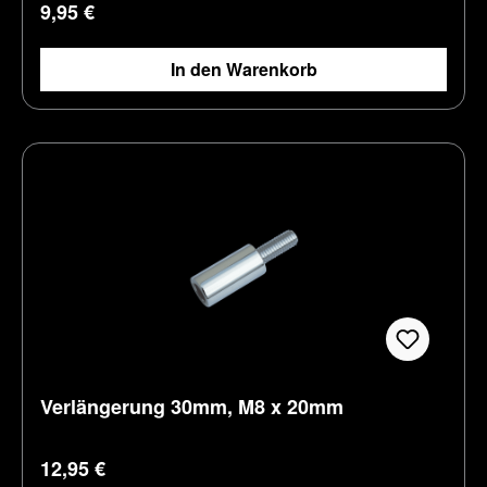
Regulärer Preis:
9,95 €
In den Warenkorb
Verlängerung 30mm, M8 x 20mm
Regulärer Preis:
12,95 €