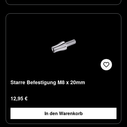
Starre Befestigung M8 x 20mm
Regulärer Preis:
12,95 €
In den Warenkorb