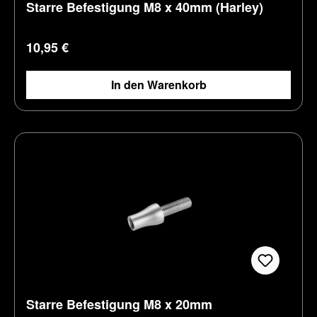
Starre Befestigung M8 x 40mm (Harley)
Regulärer Preis:
10,95 €
In den Warenkorb
Starre Befestigung M8 x 20mm