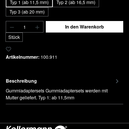
Typ 1 (ab 11,5 mm)
Typ 2 (ab 16,5 mm)
Typ 3 (ab 20 mm)
Produkt Anzahl: Gib den gewünschten Wert e
In den Warenkorb
Stück
Zum Merkzettel hinzufügen
Artikelnummer:
100.911
Beschreibung
Gummiadaptersets Gummiadaptersets werden mit
Mutter geliefert. Typ 1: ab 11,5mm