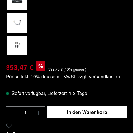
%
353,47 €
392,75 €
(10% gespart)
Preise inkl. 19% deutscher MwSt. zzgl. Versandkosten
Sofort verfügbar, Lieferzeit: 1-3 Tage
Produkt Anzahl: Gib den gewünschten Wert e
In den Warenkorb
Zum Merkzettel hinzufügen