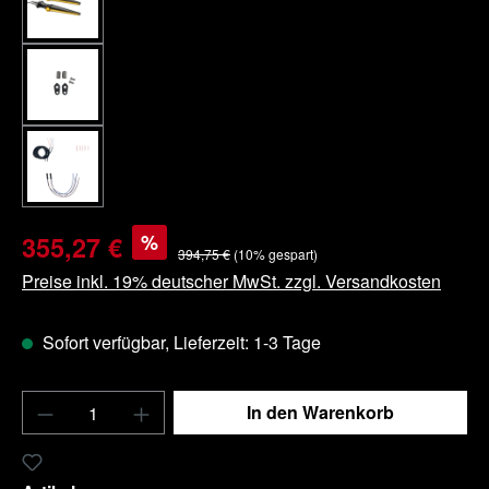
%
355,27 €
394,75 €
(10% gespart)
Preise inkl. 19% deutscher MwSt. zzgl. Versandkosten
Sofort verfügbar, Lieferzeit: 1-3 Tage
Produkt Anzahl: Gib den gewünschten Wert e
In den Warenkorb
Zum Merkzettel hinzufügen