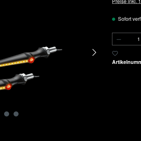
Preise inkl.
Sofort verf
Produkt 
Zum Merkzet
Artikelnum