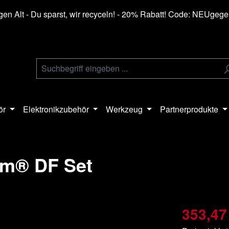
en Alt - Du sparst, wir recyceln! - 20% Rabatt! Code: NEUgeg
ör
Elektronikzubehör
Werkzeug
Partnerprodukte
am® DF Set
353,47