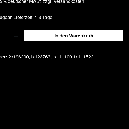
 19% deutscher MwSt. zzgl. Versandkosten
ügbar, Lieferzeit: 1-3 Tage
Anzahl: Gib den gewünschten Wert ein ode
In den Warenkorb
tel hinzufügen
mer:
2x196200,1x123763,1x111100,1x111522