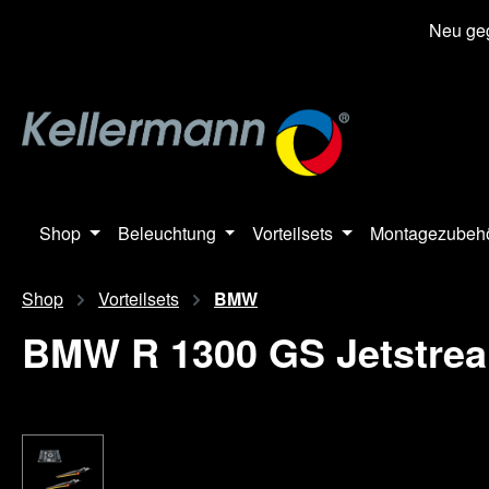
springen
Zur Hauptnavigation springen
Neu geg
Shop
Beleuchtung
Vorteilsets
Montagezubeh
Shop
Vorteilsets
BMW
BMW R 1300 GS Jetstre
Bildergalerie überspringen