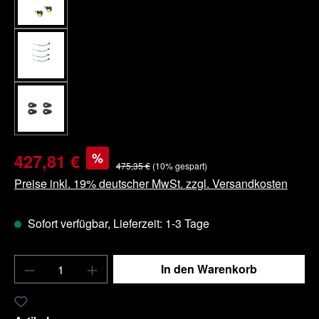
%
427,81 €
475,35 €
(10% gespart)
Preise inkl. 19% deutscher MwSt. zzgl. Versandkosten
Sofort verfügbar, Lieferzeit: 1-3 Tage
Produkt Anzahl: Gib den gewünschten Wert e
In den Warenkorb
Zum Merkzettel hinzufügen