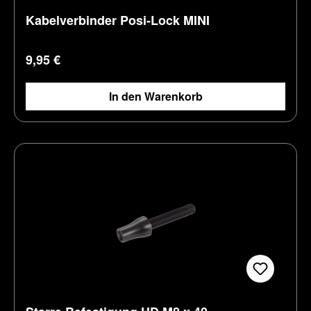
Kabelverbinder Posi-Lock MINI
Regulärer Preis:
9,95 €
In den Warenkorb