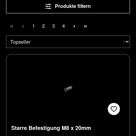
Produkte filtern
Seite
Seite
Seite
Seite
1
2
3
4
Starre Befestigung M8 x 20mm