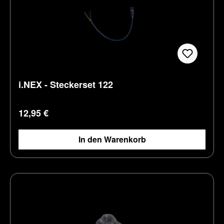
i.NEX - Steckerset 122
Regulärer Preis:
12,95 €
In den Warenkorb