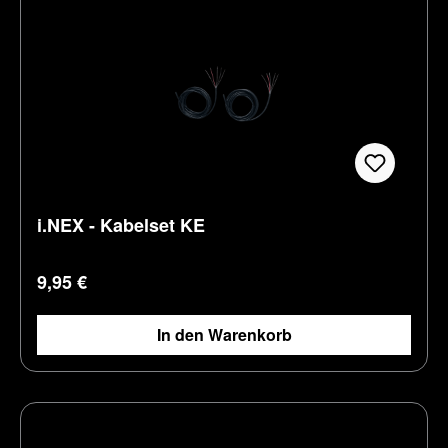
i.NEX - Kabelset KE
Regulärer Preis:
9,95 €
In den Warenkorb