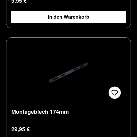
9,95 €
In den Warenkorb
Montageblech 174mm
Regulärer Preis:
29,95 €