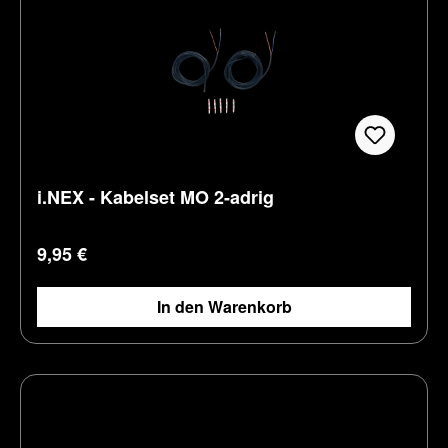
i.NEX - Kabelset MO 2-adrig
Regulärer Preis:
9,95 €
In den Warenkorb