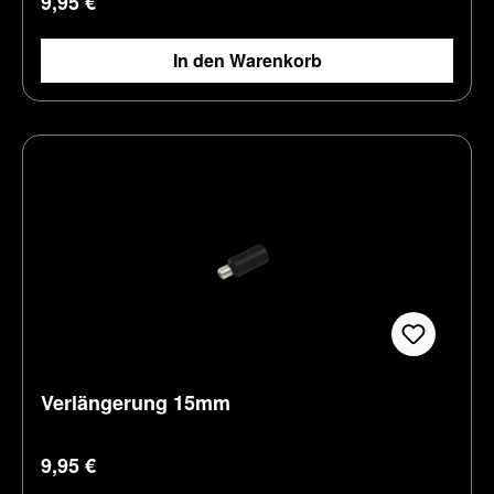
9,95 €
In den Warenkorb
Verlängerung 15mm
Regulärer Preis:
9,95 €