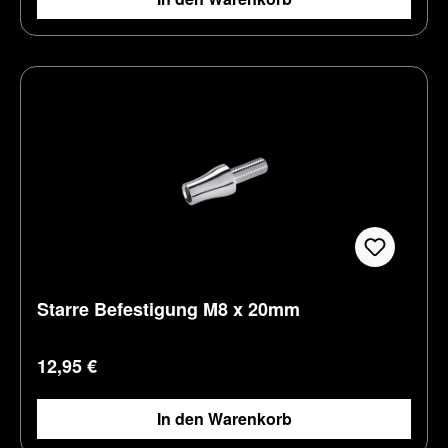
Starre Befestigung M8 x 20mm
Regulärer Preis:
12,95 €
In den Warenkorb