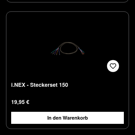
i.NEX - Steckerset 150
Regulärer Preis:
19,95 €
In den Warenkorb