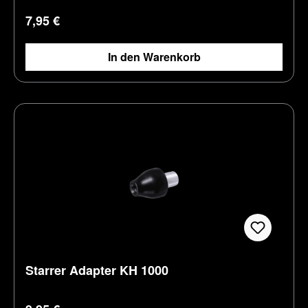
Regulärer Preis:
7,95 €
In den Warenkorb
Starrer Adapter KH 1000
Regulärer Preis: