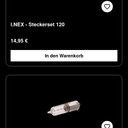
i.NEX - Steckerset 120
Regulärer Preis:
14,95 €
In den Warenkorb