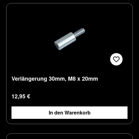
Verlängerung 30mm, M8 x 20mm
Regulärer Preis:
12,95 €
In den Warenkorb