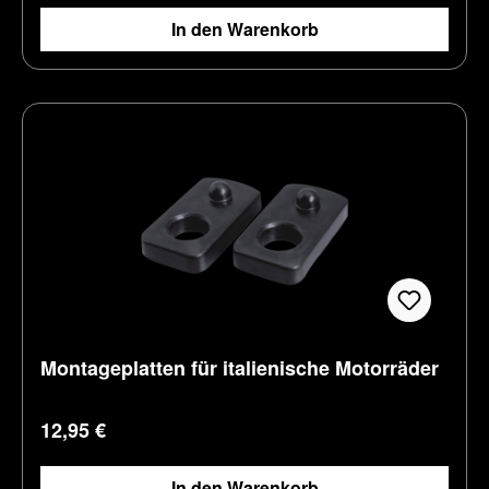
In den Warenkorb
Montageplatten für italienische Motorräder
Regulärer Preis:
12,95 €
In den Warenkorb