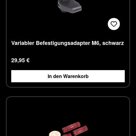
Variabler Befestigungsadapter M6, schwarz
Regulärer Preis:
29,95 €
In den Warenkorb