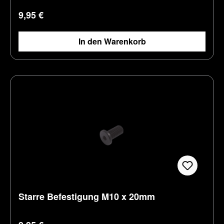
Regulärer Preis:
9,95 €
In den Warenkorb
Starre Befestigung M10 x 20mm
Regulärer Preis: