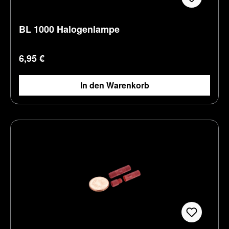
BL 1000 Halogenlampe
Regulärer Preis:
6,95 €
In den Warenkorb