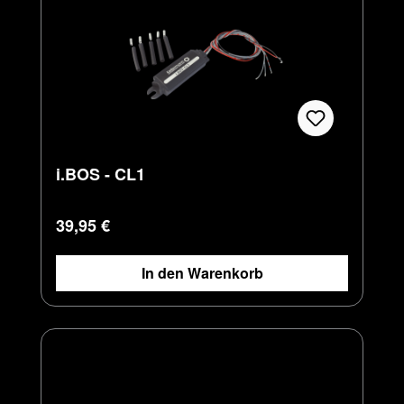
i.BOS - CL1
Regulärer Preis:
39,95 €
In den Warenkorb