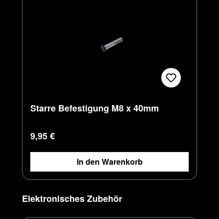
Starre Befestigung M8 x 40mm
Regulärer Preis:
9,95 €
In den Warenkorb
Produktgalerie überspringen
Elektronisches Zubehör