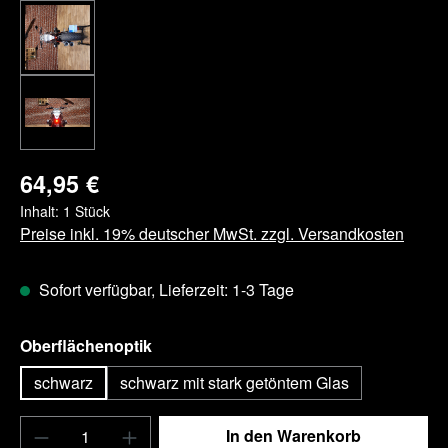
64,95 €
Inhalt:
1 Stück
Preise inkl. 19% deutscher MwSt. zzgl. Versandkosten
Sofort verfügbar, Lieferzeit: 1-3 Tage
auswählen
Oberflächenoptik
schwarz
schwarz mit stark getöntem Glas
Produkt Anzahl: Gib den gewünschten Wert e
In den Warenkorb