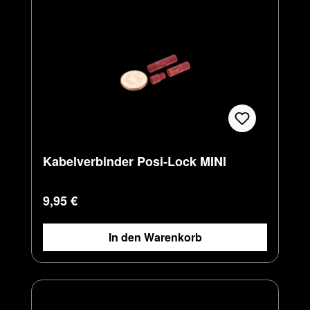
Kabelverbinder Posi-Lock MINI
Regulärer Preis:
9,95 €
In den Warenkorb