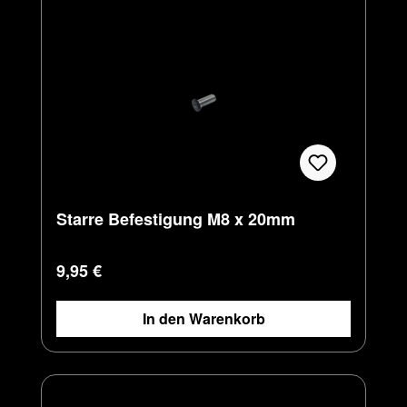
Starre Befestigung M8 x 20mm
Regulärer Preis:
9,95 €
In den Warenkorb