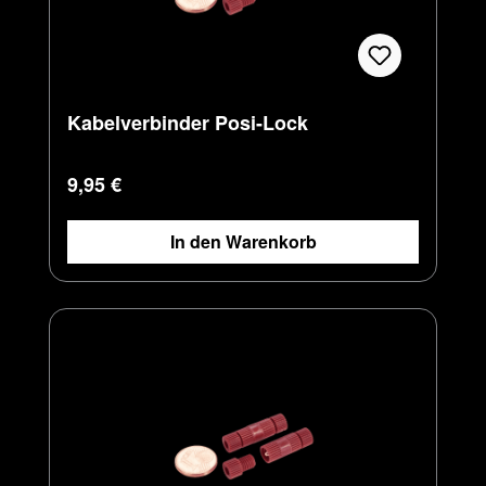
Kabelverbinder Posi-Lock
Regulärer Preis:
9,95 €
In den Warenkorb