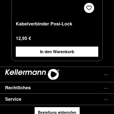
Kabelverbinder Posi-Lock
Regulärer Preis:
12,95 €
In den Warenkorb
Rechtliches
Service
Bestellung widerrufen