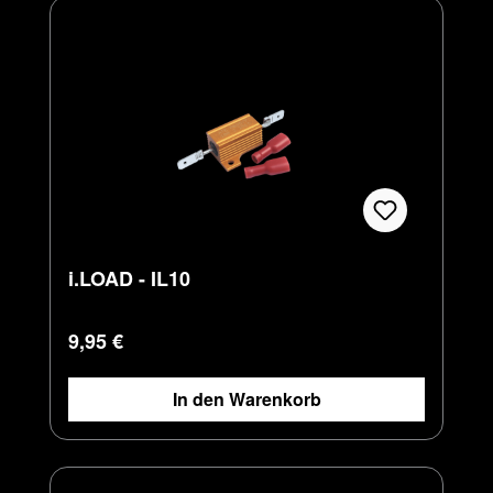
i.LOAD - IL10
Regulärer Preis:
9,95 €
In den Warenkorb