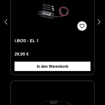
i.BOS - EL 1
Regulärer Preis:
29,95 €
In den Warenkorb