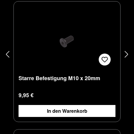
Starre Befestigung M10 x 20mm
Regulärer Preis:
9,95 €
In den Warenkorb