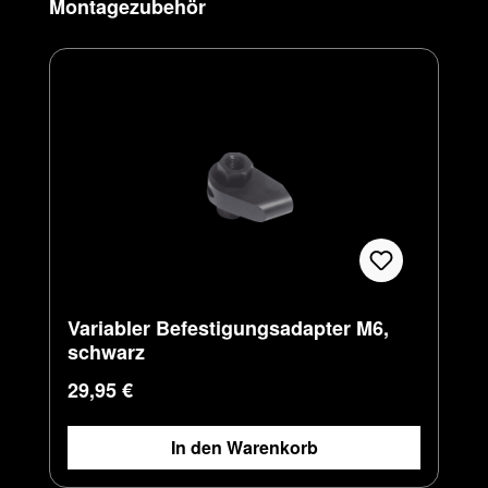
Produktgalerie überspringen
Montagezubehör
Variabler Befestigungsadapter M6,
schwarz
Regulärer Preis:
29,95 €
In den Warenkorb