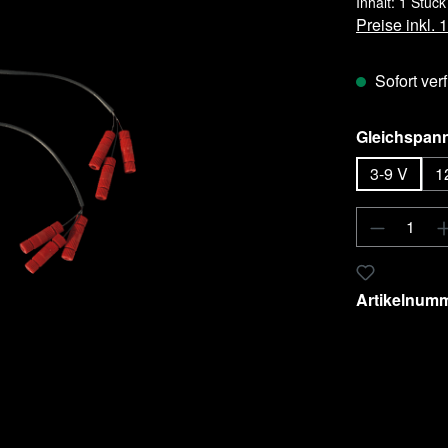
Inhalt:
1 Stück
Preise inkl.
Sofort verf
Gleichspan
3-9 V
1
Produkt 
Zum Merkzet
Artikelnum