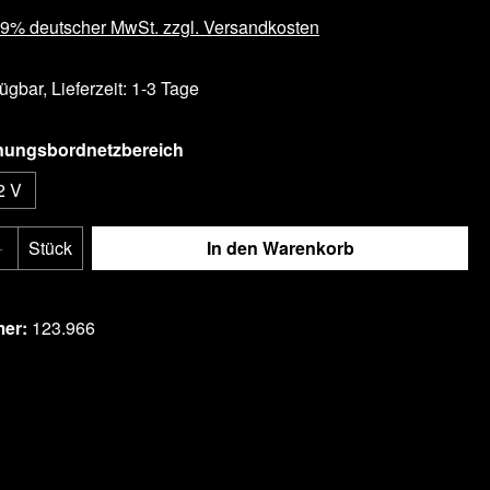
 19% deutscher MwSt. zzgl. Versandkosten
ügbar, Lieferzeit: 1-3 Tage
auswählen
nungsbordnetzbereich
2 V
Anzahl: Gib den gewünschten Wert ein ode
Stück
In den Warenkorb
tel hinzufügen
mer:
123.966