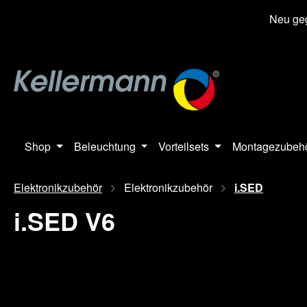
springen
Zur Hauptnavigation springen
Neu geg
Shop
Beleuchtung
Vorteilsets
Montagezubeh
Elektronikzubehör
Elektronikzubehör
i.SED
i.SED V6
Bildergalerie überspringen