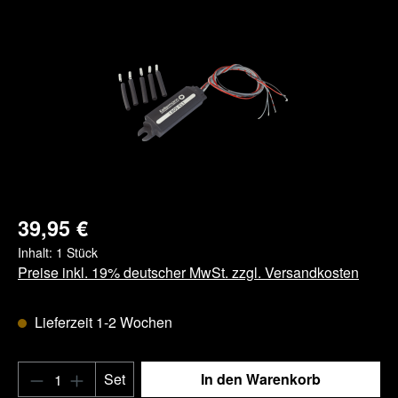
Bildergalerie überspringen
39,95 €
Inhalt:
1 Stück
Preise inkl. 19% deutscher MwSt. zzgl. Versandkosten
Lieferzeit 1-2 Wochen
Produkt Anzahl: Gib den gewünschten Wert e
Set
In den Warenkorb