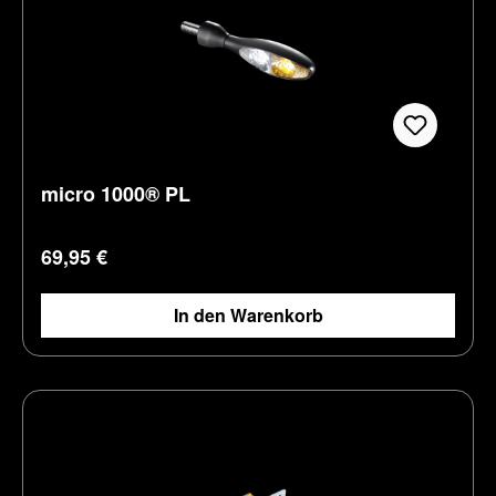
micro 1000® PL
Regulärer Preis:
69,95 €
In den Warenkorb