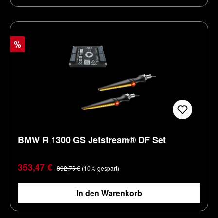
%
BMW R 1300 GS Jetstream® DF Set
Verkaufspreis:
Regulärer Preis:
353,47 €
392,75 €
(10% gespart)
In den Warenkorb