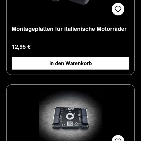
Montageplatten für italienische Motorräder
Regulärer Preis:
12,95 €
In den Warenkorb