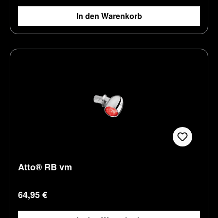
In den Warenkorb
Atto® RB vm
Regulärer Preis:
64,95 €