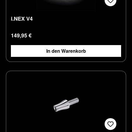
i.NEX V4
Regulärer Preis:
149,95 €
In den Warenkorb