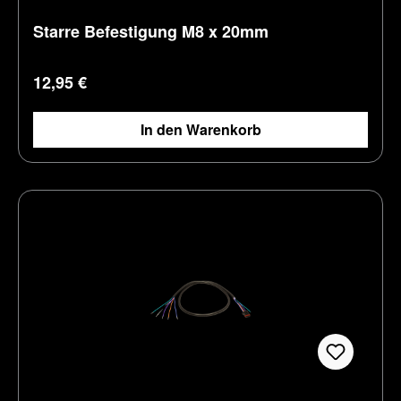
Starre Befestigung M8 x 20mm
Regulärer Preis:
12,95 €
In den Warenkorb