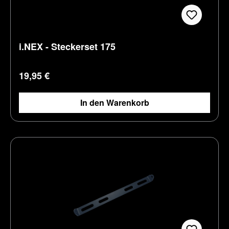
i.NEX - Steckerset 175
Regulärer Preis:
19,95 €
In den Warenkorb