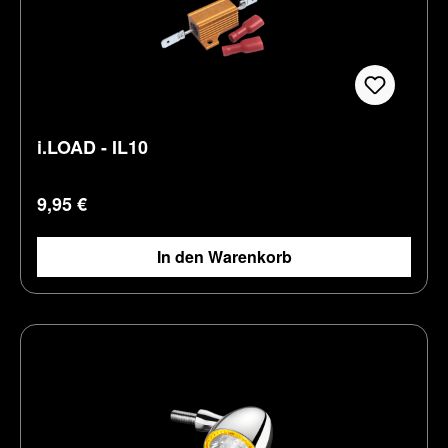
i.LOAD - IL10
Regulärer Preis:
9,95 €
In den Warenkorb