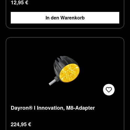
Regulärer Preis:
12,95 €
In den Warenkorb
Dayron® I Innovation, M8-Adapter
Regulärer Preis:
224,95 €