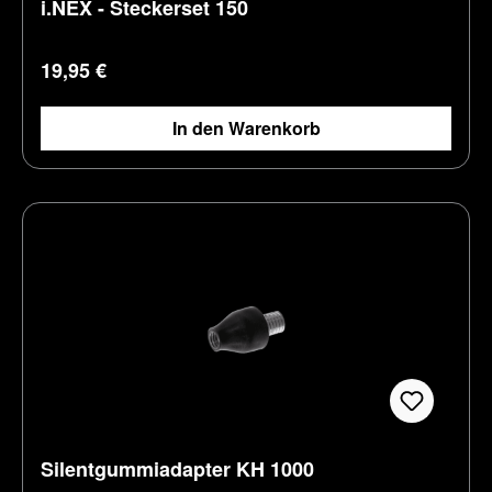
i.NEX - Steckerset 150
Regulärer Preis:
19,95 €
In den Warenkorb
Silentgummiadapter KH 1000