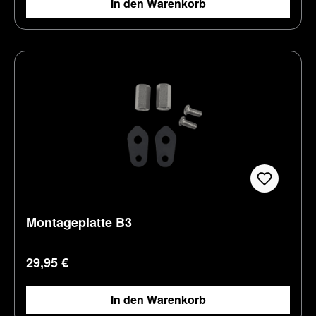
In den Warenkorb
Montageplatte B3
Regulärer Preis:
29,95 €
In den Warenkorb