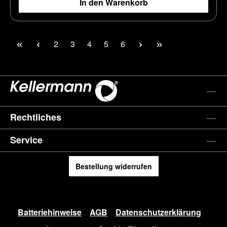
In den Warenkorb
Seite
Seite
Seite
Seite
Seite
2
3
4
5
6
Rechtliches
Service
Bestellung widerrufen
Batteriehinweise
AGB
Datenschutzerklärung