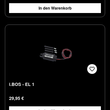
In den Warenkorb
i.BOS - EL 1
Regulärer Preis:
29,95 €