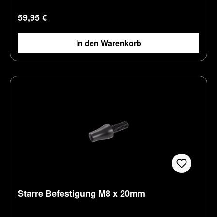
Regulärer Preis:
59,95 €
In den Warenkorb
Starre Befestigung M8 x 20mm