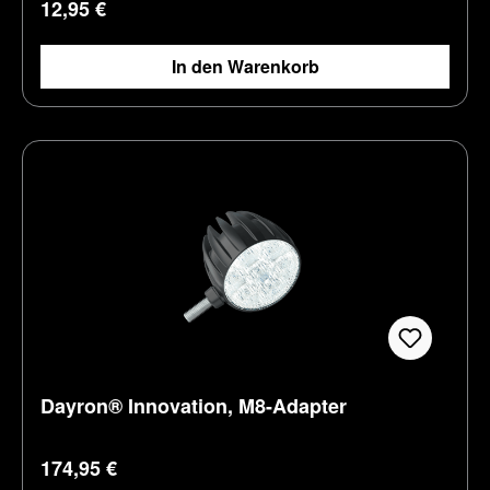
Regulärer Preis:
12,95 €
In den Warenkorb
Dayron® Innovation, M8-Adapter
Regulärer Preis:
174,95 €