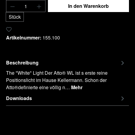
Produkt Anzahl: Gib den gewünschten Wert e
In den Warenkorb
Stück
Zum Merkzettel hinzufügen
Artikelnummer:
155.100
Beschreibung
The "White" Light Der Atto® WL ist s erste reine
Positionslicht im Hause Kellermann. Schon der
Atto®definierte eine völlig n…
Mehr
Downloads