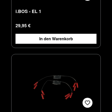
i.BOS - EL 1
Regulärer Preis:
29,95 €
In den Warenkorb