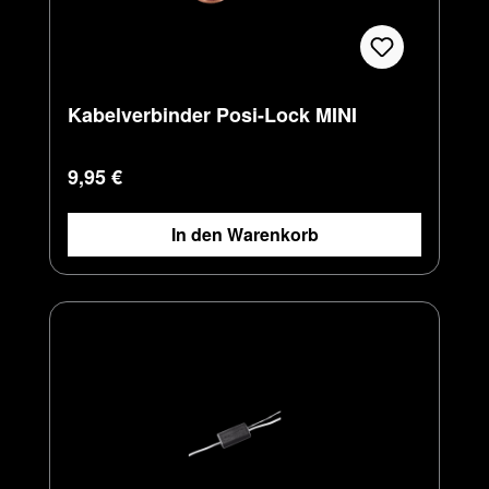
Kabelverbinder Posi-Lock MINI
Regulärer Preis:
9,95 €
In den Warenkorb