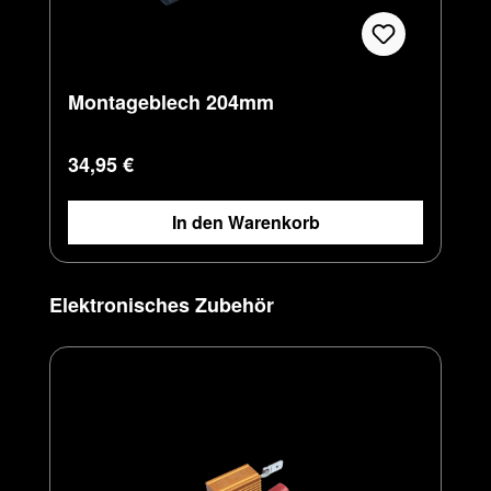
Montageblech 204mm
Regulärer Preis:
34,95 €
In den Warenkorb
Produktgalerie überspringen
Elektronisches Zubehör