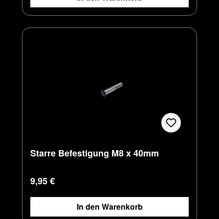
Starre Befestigung M8 x 40mm
Regulärer Preis:
9,95 €
In den Warenkorb