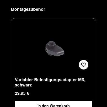
Produktgalerie überspringen
Montagezubehör
Variabler Befestigungsadapter M6,
schwarz
Regulärer Preis:
29,95 €
In den Warenkorb