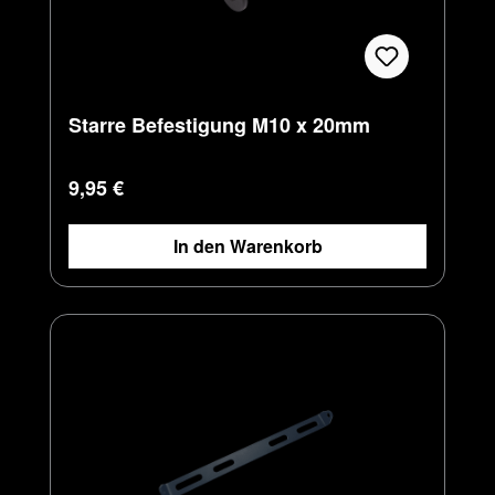
Starre Befestigung M10 x 20mm
Regulärer Preis:
9,95 €
In den Warenkorb