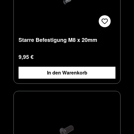
Starre Befestigung M8 x 20mm
Regulärer Preis:
9,95 €
In den Warenkorb