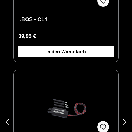
i.BOS - CL1
Regulärer Preis:
39,95 €
In den Warenkorb