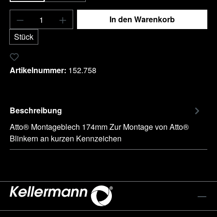
Produkt Anzahl: Gib den gewünschten Wert e
In den Warenkorb
Stück
Zum Merkzettel hinzufügen
Artikelnummer:
152.758
Beschreibung
Atto® Montageblech 174mm Zur Montage von Atto®
Blinkern an kurzen Kennzeichen