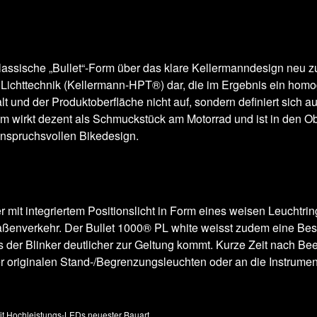
klassische „Bullet“-Form über das klare Kellermanndesign neu z
te Lichttechnik (Kellermann-HPT®) dar, die im Ergebnis ein hom
lt und der Produktoberfläche nicht auf, sondern definiert sich a
wirkt dezent als Schmuckstück am Motorrad und ist in den Ob
 anspruchsvollen Bikedesign.
r mit integriertem Positionslicht in Form eines weisen Leucht
aßenverkehr. Der Bullet 1000® PL white weisst zudem eine Beson
ss der Blinker deutlicher zur Geltung kommt. Kurze Zeit nach B
 der originalen Stand-/Begrenzungsleuchten oder an die Instru
it Hochleistungs-LEDs neuester Bauart.