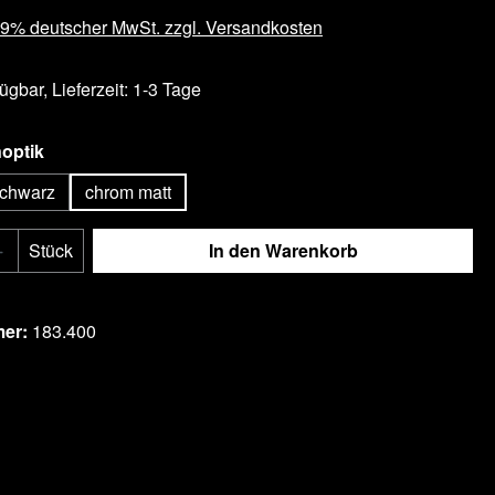
 19% deutscher MwSt. zzgl. Versandkosten
ügbar, Lieferzeit: 1-3 Tage
auswählen
optik
chwarz
chrom matt
Anzahl: Gib den gewünschten Wert ein ode
Stück
In den Warenkorb
tel hinzufügen
mer:
183.400