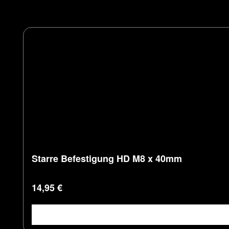
Produktgalerie überspringen
Starre Befestigung HD M8 x 40mm
Regulärer Preis:
14,95 €