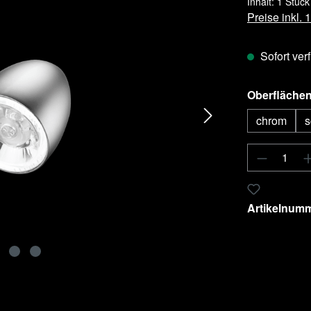
Inhalt:
1 Stück
Preise inkl.
Sofort verf
Oberflächen
chrom
s
Produkt 
Zum Merkzet
Artikelnum