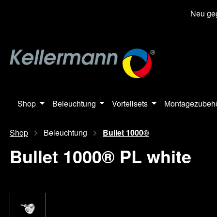
springen
Zur Hauptnavigation springen
Neu geg
Shop
Beleuchtung
Vorteilsets
Montagezubeh
Shop
Beleuchtung
Bullet 1000®
Bullet 1000® PL white
Bildergalerie überspringen