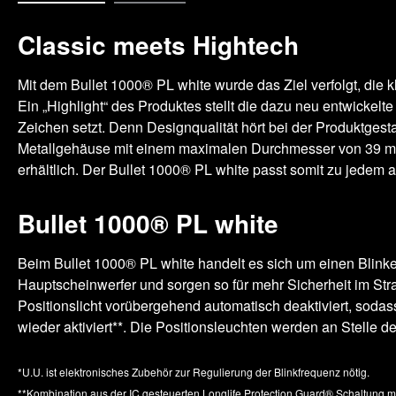
Classic meets Hightech
Mit dem Bullet 1000® PL white wurde das Ziel verfolgt, die 
Ein „Highlight“ des Produktes stellt die dazu neu entwickel
Zeichen setzt. Denn Designqualität hört bei der Produktgesta
Metallgehäuse mit einem maximalen Durchmesser von 39 mm 
erhältlich. Der Bullet 1000® PL white passt somit zu jedem
Bullet 1000® PL white
Beim Bullet 1000® PL white handelt es sich um einen Blinke
Hauptscheinwerfer und sorgen so für mehr Sicherheit im Str
Positionslicht vorübergehend automatisch deaktiviert, soda
wieder aktiviert**. Die Positionsleuchten werden an Stelle
*U.U. ist elektronisches Zubehör zur Regulierung der Blinkfrequenz nötig.
**Kombination aus der IC gesteuerten Longlife Protection Guard® Schaltung m