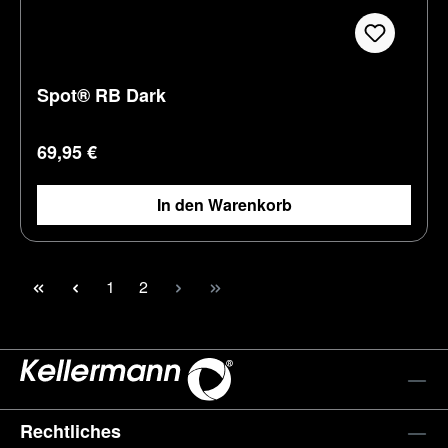
Spot® RB Dark
Regulärer Preis:
69,95 €
In den Warenkorb
Seite
Seite
1
2
Rechtliches