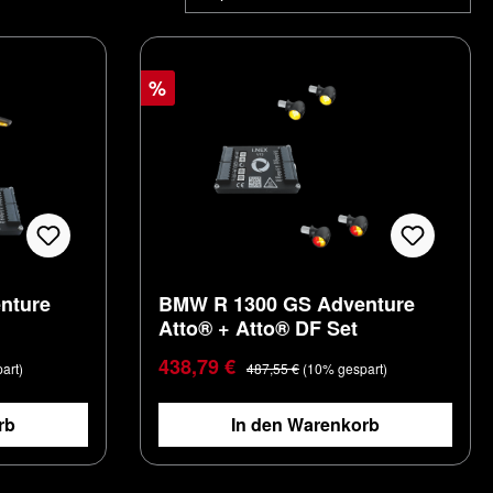
%
nture
BMW R 1300 GS Adventure
Atto® + Atto® DF Set
Verkaufspreis:
Regulärer Preis:
438,79 €
art)
487,55 €
(10% gespart)
rb
In den Warenkorb