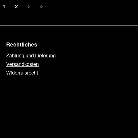
Seite
Seite
1
2
Rechtliches
Zahlung und Lieferung
Versandkosten
Widerrufsrecht