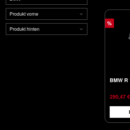
Produkt vorne
%
Produkt hinten
BMW R 1
Verkaufs
290,47 