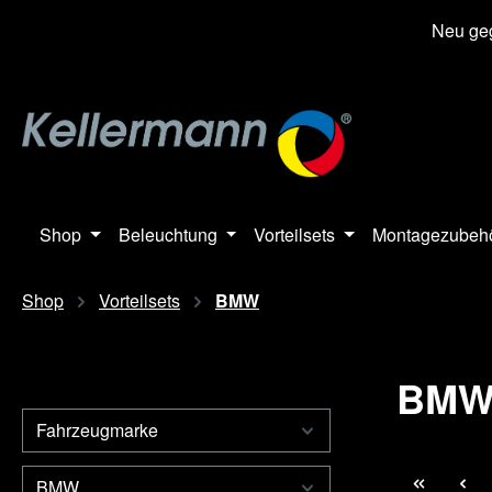
springen
Zur Hauptnavigation springen
Neu geg
Shop
Beleuchtung
Vorteilsets
Montagezubeh
Shop
Vorteilsets
BMW
BM
Fahrzeugmarke
BMW