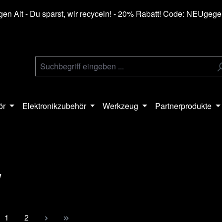
en Alt - Du sparst, wir recyceln! - 20% Rabatt! Code: NEUgeg
ör
Elektronikzubehör
Werkzeug
Partnerprodukte
W
Seite
Seite
1
2