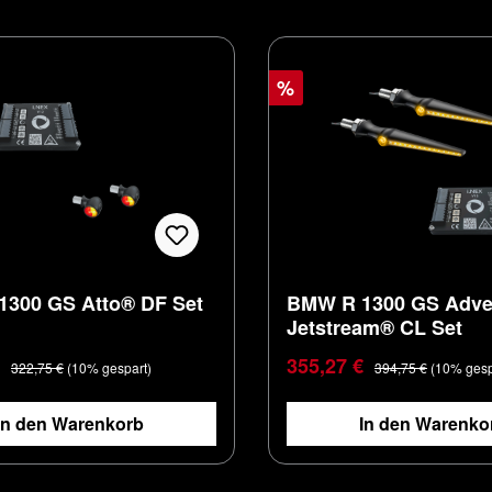
%
300 GS Atto® DF Set
BMW R 1300 GS Adve
Jetstream® CL Set
preis:
Verkaufspreis:
Regulärer Preis:
Regulärer Preis:
€
355,27 €
322,75 €
(10% gespart)
394,75 €
(10% gesp
In den Warenkorb
In den Warenko