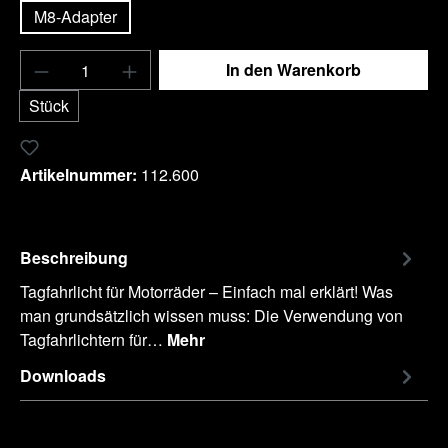
M8-Adapter
Produkt Anzahl: Gib den gewünschten Wert e
In den Warenkorb
Stück
Zum Merkzettel hinzufügen
Artikelnummer:
112.600
Beschreibung
Tagfahrlicht für Motorräder – Einfach mal erklärt! Was
man grundsätzlich wissen muss: Die Verwendung von
Tagfahrlichtern für…
Mehr
Downloads