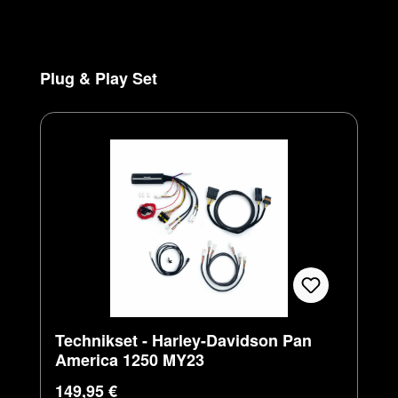
Produktgalerie überspringen
Plug & Play Set
Technikset - Harley-Davidson Pan
America 1250 MY23
Regulärer Preis:
149,95 €