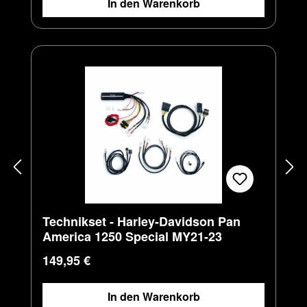
In den Warenkorb
Technikset - Harley-Davidson Pan
America 1250 Special MY21-23
Regulärer Preis:
149,95 €
In den Warenkorb