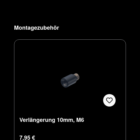
Produktgalerie überspringen
Montagezubehör
Verlängerung 10mm, M6
Regulärer Preis:
7,95 €