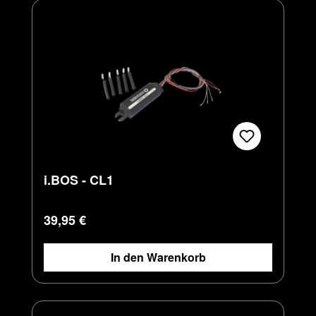
i.BOS - CL1
Regulärer Preis:
39,95 €
In den Warenkorb