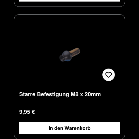
Starre Befestigung M8 x 20mm
Regulärer Preis:
9,95 €
In den Warenkorb