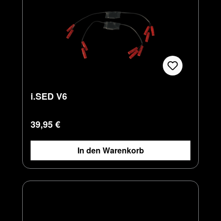
i.SED V6
Regulärer Preis:
39,95 €
In den Warenkorb