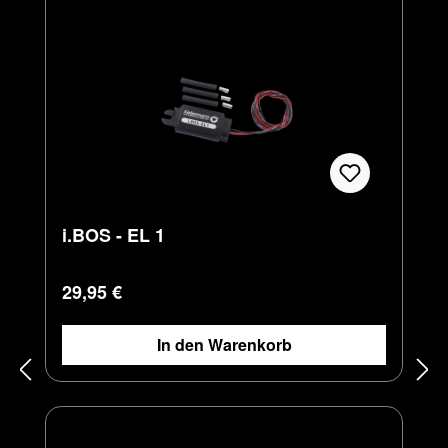
i.BOS - EL 1
Regulärer Preis:
29,95 €
In den Warenkorb