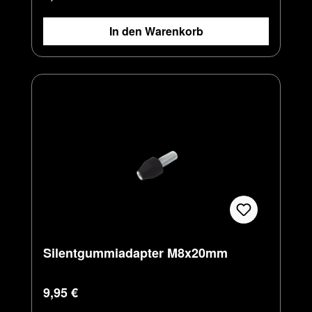
In den Warenkorb
Silentgummiadapter M8x20mm
Regulärer Preis:
9,95 €