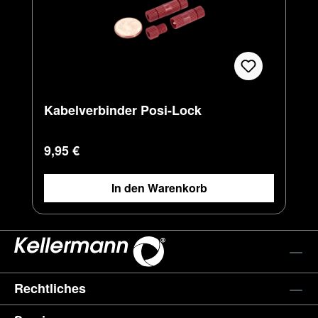
Kabelverbinder Posi-Lock
Regulärer Preis:
9,95 €
In den Warenkorb
Rechtliches