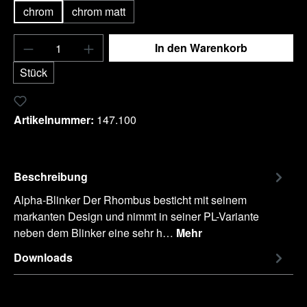
chrom
chrom matt
Produkt Anzahl: Gib den gewünschten Wert e
In den Warenkorb
Stück
Zum Merkzettel hinzufügen
Artikelnummer:
147.100
Beschreibung
Alpha-Blinker Der Rhombus besticht mit seinem
markanten Design und nimmt in seiner PL-Variante
neben dem Blinker eine sehr h…
Mehr
Downloads