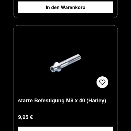
In den Warenkorb
starre Befestigung M8 x 40 (Harley)
Regulärer Preis:
9,95 €