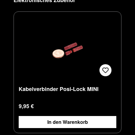
Elektronisches Zubehör
Kabelverbinder Posi-Lock MINI
Regulärer Preis:
9,95 €
In den Warenkorb