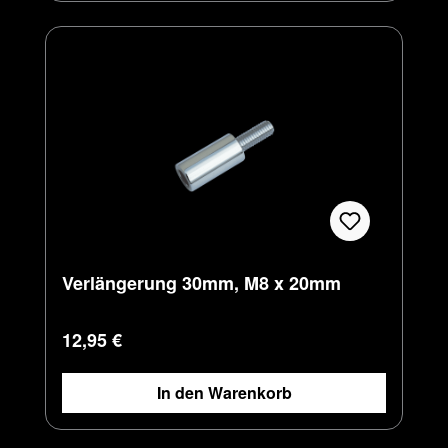
Verlängerung 30mm, M8 x 20mm
Regulärer Preis:
12,95 €
In den Warenkorb