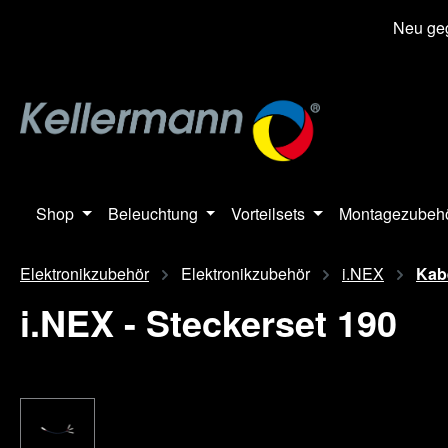
springen
Zur Hauptnavigation springen
Neu geg
Shop
Beleuchtung
Vorteilsets
Montagezubeh
Elektronikzubehör
Elektronikzubehör
i.NEX
Kab
i.NEX - Steckerset 190
Bildergalerie überspringen