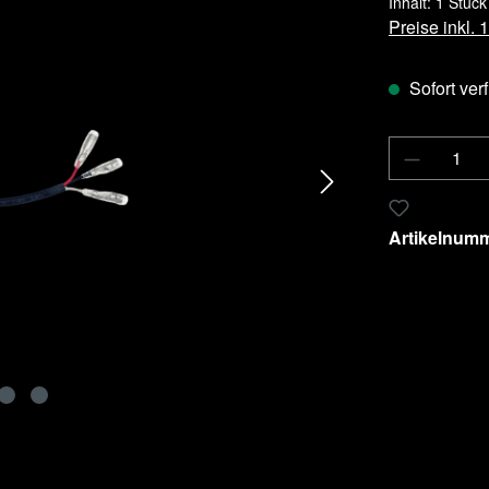
Inhalt:
1 Stück
Preise inkl.
Sofort verf
Produkt 
Zum Merkzet
Artikelnum