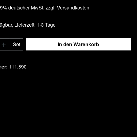
 19% deutscher MwSt. zzgl. Versandkosten
ügbar, Lieferzeit: 1-3 Tage
Anzahl: Gib den gewünschten Wert ein ode
Set
In den Warenkorb
tel hinzufügen
mer:
111.590